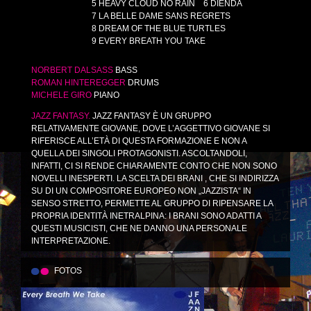
5 HEAVY CLOUD NO RAIN
6 DIENDA
7 LA BELLE DAME SANS REGRETS
8 DREAM OF THE BLUE TURTLES
9 EVERY BREATH YOU TAKE
NORBERT
DALSASS
BASS
ROMAN
HINTEREGGER
DRUMS
MICHELE
GIRO
PIANO
JAZZ
FANTASY
.
JAZZ FANTASY È UN GRUPPO
RELATIVAMENTE GIOVANE, DOVE L’AGGETTIVO GIOVANE SI
RIFERISCE ALL’ETÀ DI QUESTA FORMAZIONE E NON A
QUELLA DEI SINGOLI PROTAGONISTI. ASCOLTANDOLI,
INFATTI, CI SI RENDE CHIARAMENTE CONTO CHE NON SONO
NOVELLI INESPERTI. LA SCELTA DEI BRANI , CHE SI INDIRIZZA
SU DI UN COMPOSITORE EUROPEO NON „JAZZISTA“ IN
SENSO STRETTO, PERMETTE AL GRUPPO DI RIPENSARE LA
PROPRIA IDENTITÀ INETRALPINA: I BRANI SONO ADATTI A
QUESTI MUSICISTI, CHE NE DANNO UNA PERSONALE
INTERPRETAZIONE.
FOTOS